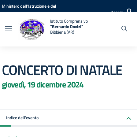
Vai ai contenuti
Vai al menu di navigazione
Vai al footer
Ministero dell'Istruzione e del
Accedi
Merito
Istituto Comprensivo
"Bernardo Dovizi"
Bibbiena (AR)
CONCERTO DI NATALE
giovedì, 19 dicembre 2024
Indice dell'evento