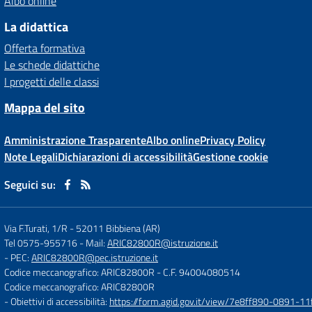
Albo online
La didattica
Offerta formativa
Le schede didattiche
I progetti delle classi
Mappa del sito
Amministrazione Trasparente
Albo online
Privacy Policy
Note Legali
Dichiarazioni di accessibilità
Gestione cookie
Seguici su:
Via F.Turati, 1/R
-
52011 Bibbiena (AR)
Tel 0575-955716
- Mail:
ARIC82800R@istruzione.it
- PEC:
ARIC82800R@pec.istruzione.it
Codice meccanografico: ARIC82800R
- C.F. 94004080514
Codice meccanografico: ARIC82800R
- Obiettivi di accessibilità:
https://form.agid.gov.it/view/7e8ff890-0891-