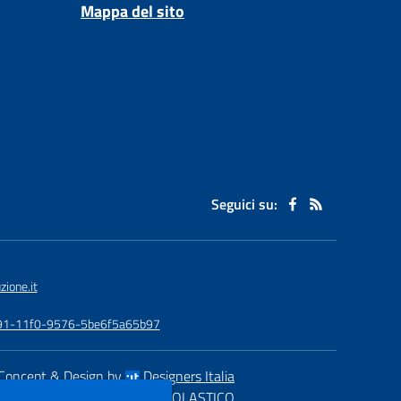
Mappa del sito
Seguici su:
ione.it
-0891-11f0-9576-5be6f5a65b97
Concept & Design by
Designers Italia
eb realizzato con CMS
SCUOLASTICO