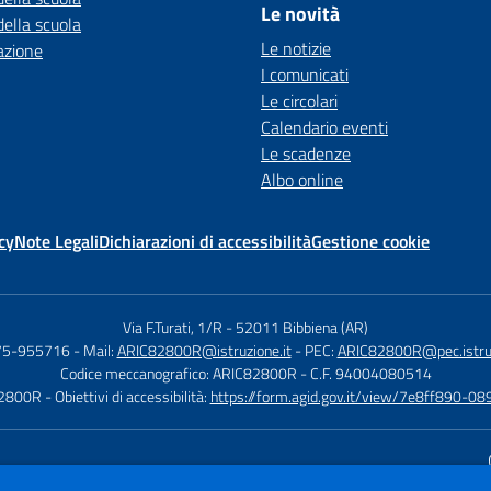
Le novità
della scuola
Le notizie
azione
I comunicati
Le circolari
Calendario eventi
Le scadenze
Albo online
cy
Note Legali
Dichiarazioni di accessibilità
Gestione cookie
Via F.Turati, 1/R
-
52011 Bibbiena (AR)
575-955716
- Mail:
ARIC82800R@istruzione.it
- PEC:
ARIC82800R@pec.istruz
Codice meccanografico: ARIC82800R
- C.F. 94004080514
82800R
- Obiettivi di accessibilità:
https://form.agid.gov.it/view/7e8ff890
Sito w