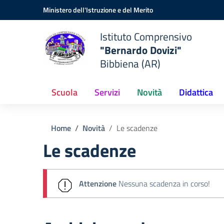
Vai ai contenuti
Vai al menu di navigazione
Vai al footer
Ministero dell'Istruzione e del Merito
Istituto Comprensivo
"Bernardo Dovizi"
Bibbiena (AR)
Scuola
Servizi
Novità
Didattica
Home
Novità
Le scadenze
Le scadenze
Attenzione
Nessuna scadenza in corso!