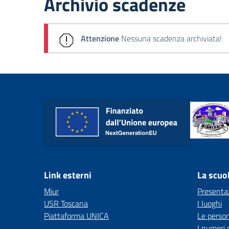
Archivio scadenze
Attenzione
Nessuna scadenza archiviata!
Link esterni
La scuo
Miur
Presenta
USR Toscana
I luoghi
Piattaforma UNICA
Le perso
I numeri 