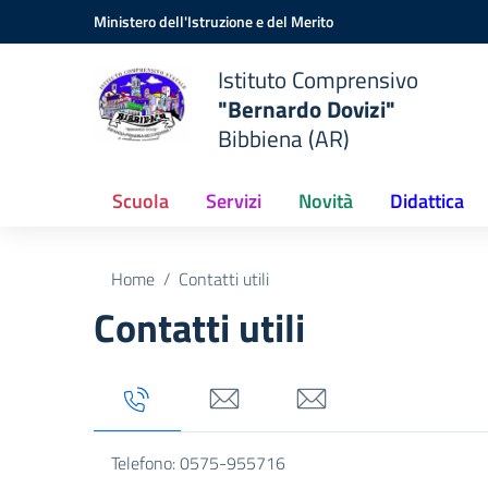
Vai ai contenuti
Vai al menu di navigazione
Vai al footer
Ministero dell'Istruzione e del Merito
Istituto Comprensivo
"Bernardo Dovizi"
Bibbiena (AR)
Scuola
Servizi
Novità
Didattica
Home
Contatti utili
Contatti utili
Tab titolo 1
Tab titolo 3
Tab titolo 4
Telefono: 0575-955716