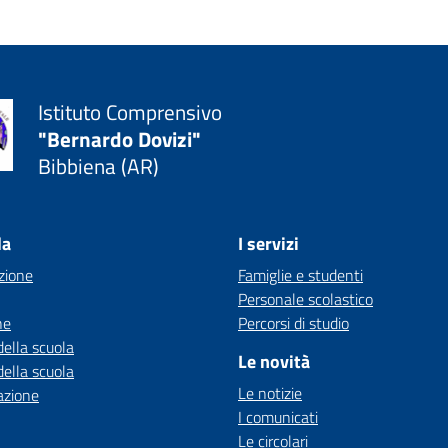
Istituto Comprensivo
"Bernardo Dovizi"
Bibbiena (AR)
la
I servizi
zione
Famiglie e studenti
Personale scolastico
ne
Percorsi di studio
della scuola
Le novità
della scuola
Le notizie
azione
I comunicati
Le circolari