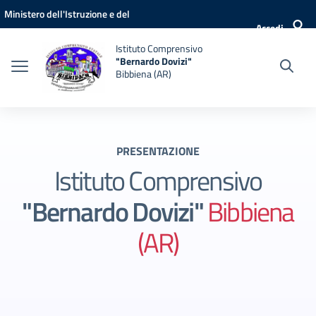
Vai ai contenuti
Vai al menu di navigazione
Vai al footer
Ministero dell'Istruzione e del
Accedi
Merito
Istituto Comprensivo
"Bernardo Dovizi"
Bibbiena (AR)
PRESENTAZIONE
Istituto Comprensivo
"Bernardo Dovizi"
Bibbiena
(AR)