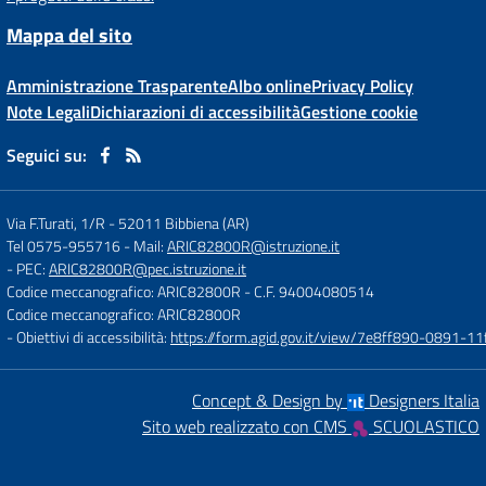
Mappa del sito
Amministrazione Trasparente
Albo online
Privacy Policy
Note Legali
Dichiarazioni di accessibilità
Gestione cookie
Seguici su:
Via F.Turati, 1/R
-
52011 Bibbiena (AR)
Tel 0575-955716
- Mail:
ARIC82800R@istruzione.it
- PEC:
ARIC82800R@pec.istruzione.it
Codice meccanografico: ARIC82800R
- C.F. 94004080514
Codice meccanografico: ARIC82800R
- Obiettivi di accessibilità:
https://form.agid.gov.it/view/7e8ff890-0891-
Concept & Design by
Designers Italia
Sito web realizzato con CMS
SCUOLASTICO