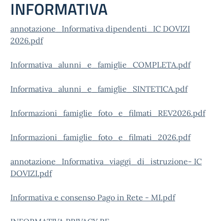
INFORMATIVA
annotazione_Informativa dipendenti_IC DOVIZI
2026.pdf
Informativa_alunni_e_famiglie_COMPLETA.pdf
Informativa_alunni_e_famiglie_SINTETICA.pdf
Informazioni_famiglie_foto_e_filmati_REV2026.pdf
Informazioni_famiglie_foto_e_filmati_2026.pdf
annotazione_Informativa_viaggi_di_istruzione- IC
DOVIZI.pdf
Informativa e consenso Pago in Rete - MI.pdf