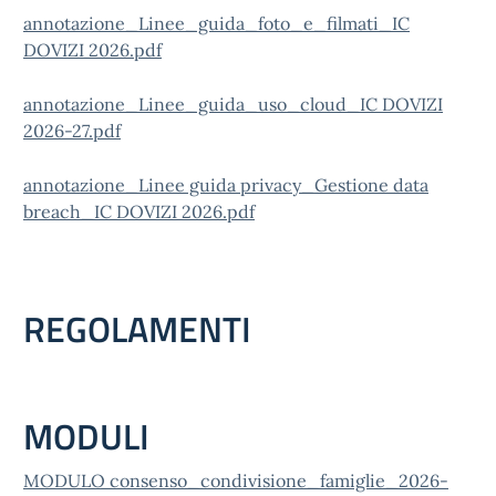
annotazione_Linee_guida_foto_e_filmati_IC
DOVIZI 2026.pdf
annotazione_Linee_guida_uso_cloud_IC DOVIZI
2026-27.pdf
annotazione_Linee guida privacy_Gestione data
breach_IC DOVIZI 2026.pdf
REGOLAMENTI
MODULI
MODULO consenso_condivisione_famiglie_2026-