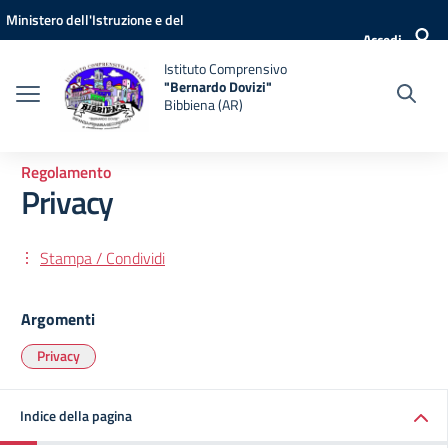
Vai ai contenuti
Vai al menu di navigazione
Vai al footer
Ministero dell'Istruzione e del
Accedi
Merito
Istituto Comprensivo
"Bernardo Dovizi"
Bibbiena (AR)
Regolamento
Privacy
Stampa / Condividi
Argomenti
Privacy
Indice della pagina