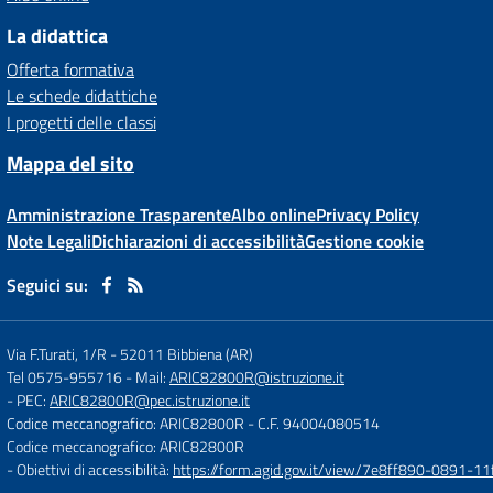
La didattica
Offerta formativa
Le schede didattiche
I progetti delle classi
Mappa del sito
Amministrazione Trasparente
Albo online
Privacy Policy
Note Legali
Dichiarazioni di accessibilità
Gestione cookie
Seguici su:
Via F.Turati, 1/R
-
52011 Bibbiena (AR)
Tel 0575-955716
- Mail:
ARIC82800R@istruzione.it
- PEC:
ARIC82800R@pec.istruzione.it
Codice meccanografico: ARIC82800R
- C.F. 94004080514
Codice meccanografico: ARIC82800R
- Obiettivi di accessibilità:
https://form.agid.gov.it/view/7e8ff890-0891-