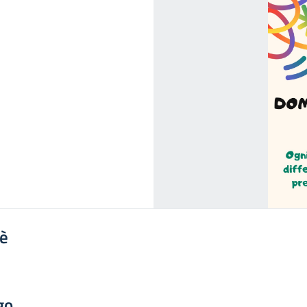
'è
go