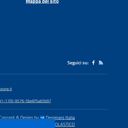
Mappa del sito
Seguici su:
ione.it
-0891-11f0-9576-5be6f5a65b97
Concept & Design by
Designers Italia
eb realizzato con CMS
SCUOLASTICO