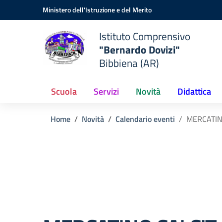
Vai ai contenuti
Vai al menu di navigazione
Vai al footer
Ministero dell'Istruzione e del Merito
Istituto Comprensivo
"Bernardo Dovizi"
Bibbiena (AR)
Scuola
Servizi
Novità
Didattica
Home
Novità
Calendario eventi
MERCATIN