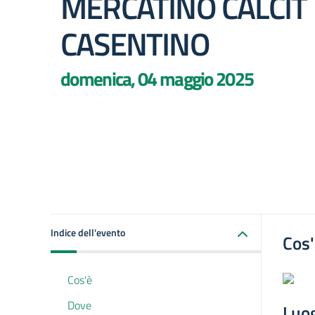
MERCATINO CALCIT
CASENTINO
domenica, 04 maggio 2025
Indice dell'evento
Cos
Cos'è
Dove
Luo