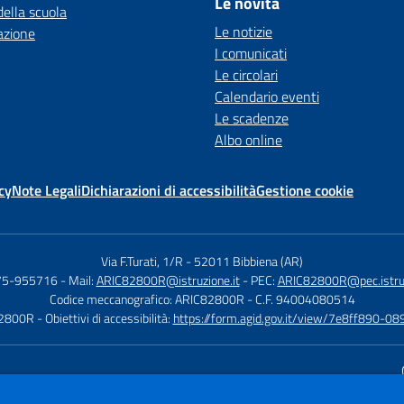
Le novità
della scuola
Le notizie
azione
I comunicati
Le circolari
Calendario eventi
Le scadenze
Albo online
cy
Note Legali
Dichiarazioni di accessibilità
Gestione cookie
Via F.Turati, 1/R
-
52011 Bibbiena (AR)
575-955716
- Mail:
ARIC82800R@istruzione.it
- PEC:
ARIC82800R@pec.istruz
Codice meccanografico: ARIC82800R
- C.F. 94004080514
82800R
- Obiettivi di accessibilità:
https://form.agid.gov.it/view/7e8ff890
Sito w