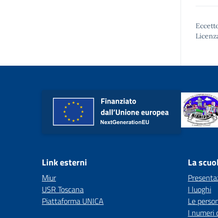
Eccetto
Licenz
Link esterni
La scuo
Miur
Presenta
USR Toscana
I luoghi
Piattaforma UNICA
Le perso
I numeri 