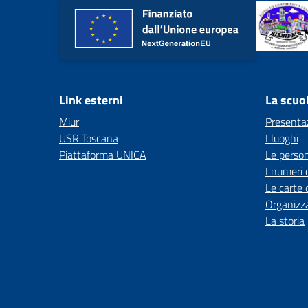
Link esterni
La scuo
Miur
Presenta
USR Toscana
I luoghi
Piattaforma UNICA
Le perso
I numeri 
Le carte 
Organizz
La storia