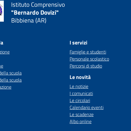
Istituto Comprensivo
"Bernardo Dovizi"
Bibbiena (AR)
la
I servizi
zione
Famiglie e studenti
Personale scolastico
ne
Percorsi di studio
della scuola
Le novità
della scuola
Le notizie
azione
I comunicati
Le circolari
Calendario eventi
Le scadenze
Albo online