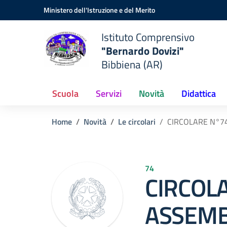
Vai ai contenuti
Vai al menu di navigazione
Vai al footer
Ministero dell'Istruzione e del Merito
Istituto Comprensivo
"Bernardo Dovizi"
Bibbiena (AR)
Scuola
Servizi
Novità
Didattica
Home
Novità
Le circolari
CIRCOLARE N°74
74
CIRCOLA
ASSEM