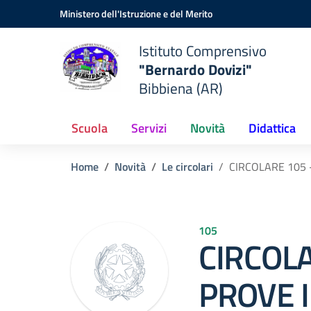
Vai ai contenuti
Vai al menu di navigazione
Vai al footer
Ministero dell'Istruzione e del Merito
Istituto Comprensivo
"Bernardo Dovizi"
Bibbiena (AR)
Scuola
Servizi
Novità
Didattica
Home
Novità
Le circolari
CIRCOLARE 105 
105
CIRCOLA
PROVE I