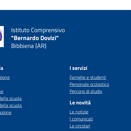
Istituto Comprensivo
"Bernardo Dovizi"
Bibbiena (AR)
la
I servizi
zione
Famiglie e studenti
Personale scolastico
ne
Percorsi di studio
della scuola
Le novità
della scuola
Le notizie
azione
I comunicati
Le circolari