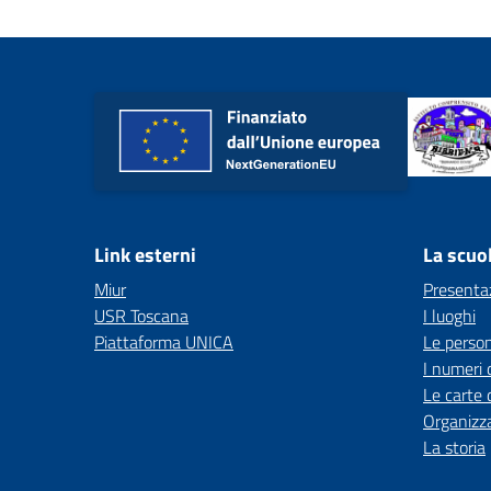
Link esterni
La scuo
Miur
Presenta
USR Toscana
I luoghi
Piattaforma UNICA
Le perso
I numeri 
Le carte 
Organizz
La storia