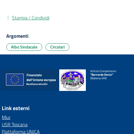
Stampa / Condividi
Argomenti
Albo Sindacale
Circolari
Istituto Comprensivo
"Bernardo Dovizi"
Bibbiena (AR)
Link esterni
Miur
USR Toscana
Piattaforma UNICA