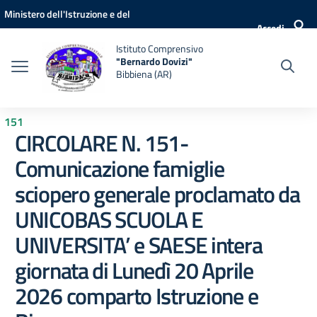
Vai ai contenuti
Vai al menu di navigazione
Vai al footer
Ministero dell'Istruzione e del
Accedi
Merito
Istituto Comprensivo
"Bernardo Dovizi"
Bibbiena (AR)
151
CIRCOLARE N. 151-
Comunicazione famiglie
sciopero generale proclamato da
UNICOBAS SCUOLA E
UNIVERSITA’ e SAESE intera
giornata di Lunedì 20 Aprile
2026 comparto Istruzione e