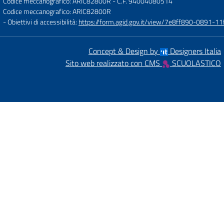
Codice meccanografico: ARIC82800R
- C.F. 94004080514
Codice meccanografico: ARIC82800R
- Obiettivi di accessibilità:
https://form.agid.gov.it/view/7e8ff890-0891-
Concept & Design by
Designers Italia
Sito web realizzato con CMS
SCUOLASTICO