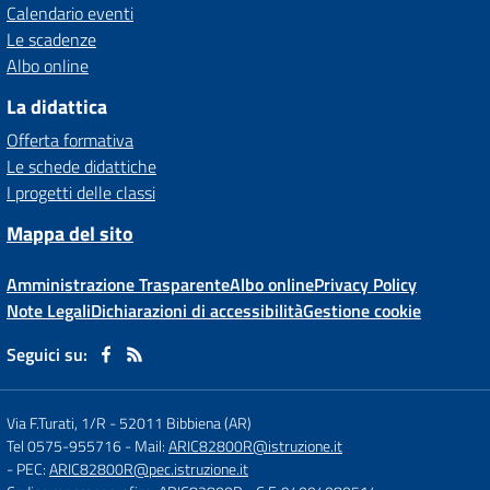
Calendario eventi
Le scadenze
Albo online
La didattica
Offerta formativa
Le schede didattiche
I progetti delle classi
Mappa del sito
Amministrazione Trasparente
Albo online
Privacy Policy
Note Legali
Dichiarazioni di accessibilità
Gestione cookie
Seguici su:
Via F.Turati, 1/R
-
52011 Bibbiena (AR)
Tel 0575-955716
- Mail:
ARIC82800R@istruzione.it
- PEC:
ARIC82800R@pec.istruzione.it