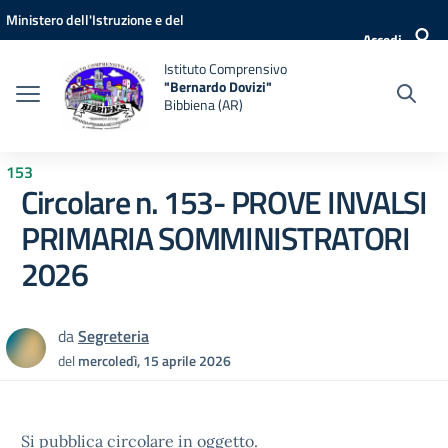
Vai ai contenuti
Vai al menu di navigazione
Vai al footer
Ministero dell'Istruzione e del
Accedi
Merito
Istituto Comprensivo
"Bernardo Dovizi"
Bibbiena (AR)
153
Circolare n. 153- PROVE INVALSI
PRIMARIA SOMMINISTRATORI
2026
da
Segreteria
del
mercoledì, 15 aprile 2026
Si pubblica circolare in oggetto.