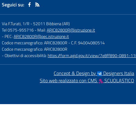
Seguici su:
Via F.Turati, 1/R
-
52011 Bibbiena (AR)
Tel 0575-955716
- Mail:
ARIC82800R@istruzione.it
- PEC:
ARIC82800R@pec.istruzione.it
Codice meccanografico: ARIC82800R
- C.F. 94004080514
Codice meccanografico: ARIC82800R
- Obiettivi di accessibilità:
https://form.agid.gov.it/view/7e8ff890-0891-
Concept & Design by
Designers Italia
Sito web realizzato con CMS
SCUOLASTICO