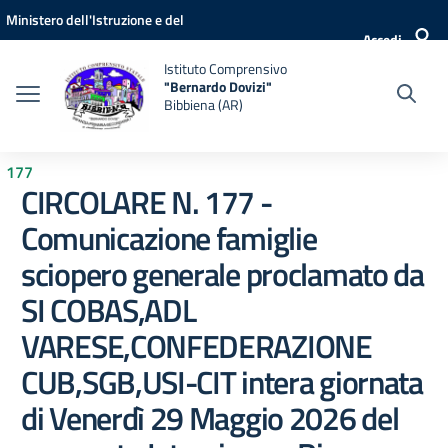
Vai ai contenuti
Vai al menu di navigazione
Vai al footer
Ministero dell'Istruzione e del
Accedi
Merito
Istituto Comprensivo
"Bernardo Dovizi"
Bibbiena (AR)
177
CIRCOLARE N. 177 -
Comunicazione famiglie
sciopero generale proclamato da
SI COBAS,ADL
VARESE,CONFEDERAZIONE
CUB,SGB,USI-CIT intera giornata
di Venerdì 29 Maggio 2026 del