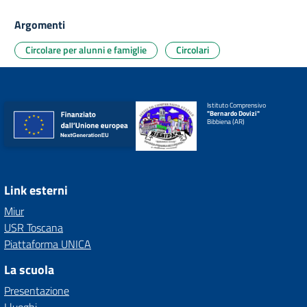
Argomenti
Circolare per alunni e famiglie
Circolari
Istituto Comprensivo
"Bernardo Dovizi"
Bibbiena (AR)
Link esterni
Miur
USR Toscana
Piattaforma UNICA
La scuola
Presentazione