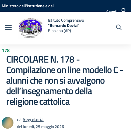
Vai ai contenuti
Vai al menu di navigazione
Vai al footer
Ministero dell'Istruzione e del
Accedi
Merito
Istituto Comprensivo
"Bernardo Dovizi"
Bibbiena (AR)
178
CIRCOLARE N. 178 -
Compilazione on line modello C -
alunni che non si avvalgono
dell’insegnamento della
religione cattolica
da
Segreteria
del
lunedì, 25 maggio 2026