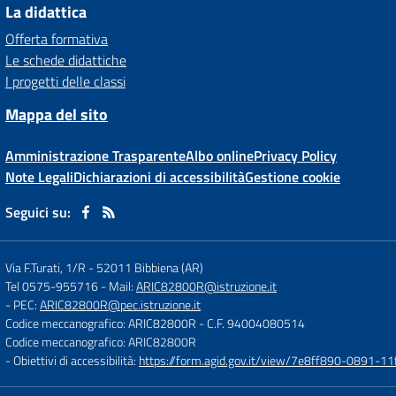
La didattica
Offerta formativa
Le schede didattiche
I progetti delle classi
Mappa del sito
Amministrazione Trasparente
Albo online
Privacy Policy
Note Legali
Dichiarazioni di accessibilità
Gestione cookie
Seguici su:
Via F.Turati, 1/R
-
52011 Bibbiena (AR)
Tel 0575-955716
- Mail:
ARIC82800R@istruzione.it
- PEC:
ARIC82800R@pec.istruzione.it
Codice meccanografico: ARIC82800R
- C.F. 94004080514
Codice meccanografico: ARIC82800R
- Obiettivi di accessibilità:
https://form.agid.gov.it/view/7e8ff890-0891-