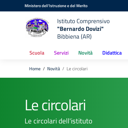
Vai ai contenuti
Vai al menu di navigazione
Vai al footer
Ministero dell'Istruzione e del Merito
Istituto Comprensivo
"Bernardo Dovizi"
Bibbiena (AR)
Scuola
Servizi
Novità
Didattica
Home
Novità
Le circolari
Le circolari
Le circolari dell'istituto