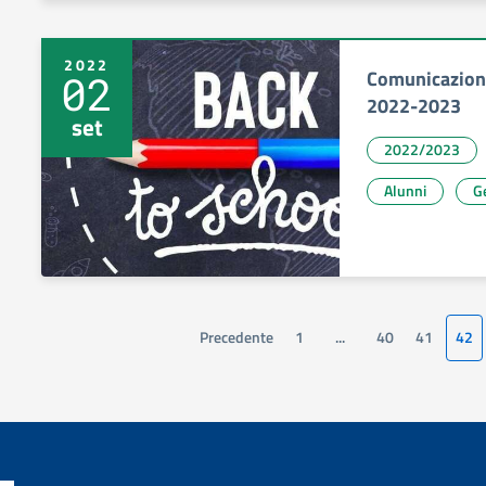
2022
Comunicazioni
02
2022-2023
set
2022/2023
Alunni
Ge
Precedente
1
...
40
41
42