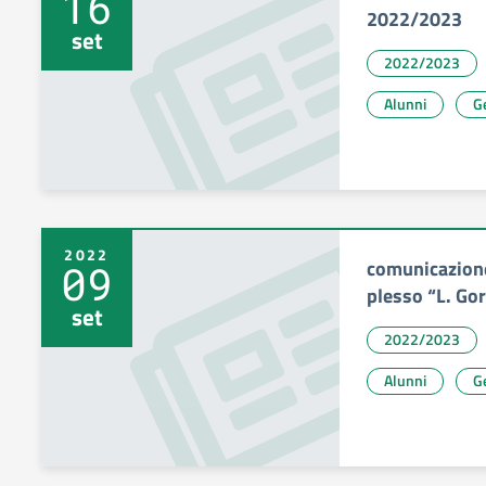
16
2022/2023
set
2022/2023
Alunni
Ge
2022
comunicazion
09
plesso “L. Gor
set
2022/2023
Alunni
Ge