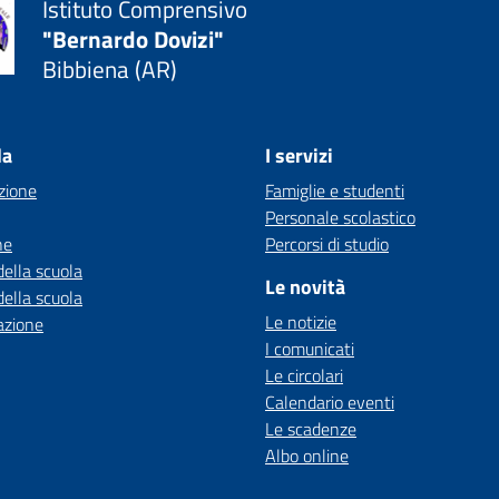
Istituto Comprensivo
"Bernardo Dovizi"
Bibbiena (AR)
la
I servizi
zione
Famiglie e studenti
Personale scolastico
ne
Percorsi di studio
della scuola
Le novità
della scuola
Le notizie
azione
I comunicati
Le circolari
Calendario eventi
Le scadenze
Albo online