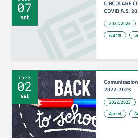
CIRCOLARE C
07
COVID A.S. 2
set
2022/2023
Alunni
Ge
2022
Comunicazion
02
2022-2023
set
2022/2023
Alunni
Ge