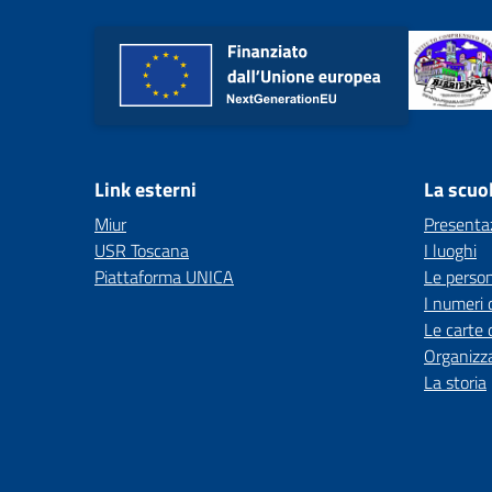
Link esterni
La scuo
Miur
Presenta
USR Toscana
I luoghi
Piattaforma UNICA
Le perso
I numeri 
Le carte 
Organizz
La storia