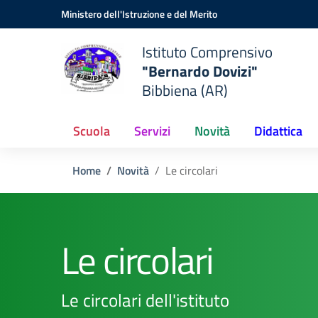
Vai ai contenuti
Vai al menu di navigazione
Vai al footer
Ministero dell'Istruzione e del Merito
Istituto Comprensivo
"Bernardo Dovizi"
Bibbiena (AR)
Scuola
Servizi
Novità
Didattica
Home
Novità
Le circolari
Le circolari
Le circolari dell'istituto