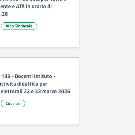
nte e ATA in orario di
3.26
Albo Sindacale
133 - Docenti istituto -
tività didattica per
 elettorali 22 e 23 marzo 2026
Circolari