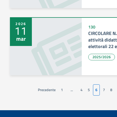
2026
11
130
CIRCOLARE N. 
mar
attività didat
elettorali 22
2025/2026
Precedente
1
...
4
5
6
7
8