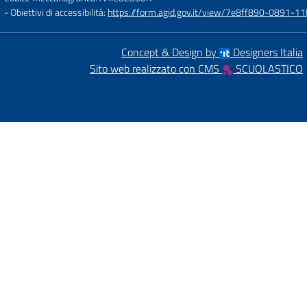
- Obiettivi di accessibilità:
https://form.agid.gov.it/view/7e8ff890-0891-
Concept & Design by
Designers Italia
Sito web realizzato con CMS
SCUOLASTICO