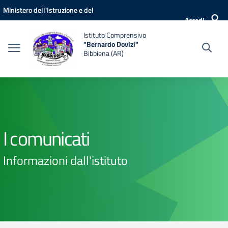
Vai ai contenuti
Vai al menu di navigazione
Vai al footer
Ministero dell'Istruzione e del
Accedi
Merito
Istituto Comprensivo
"Bernardo Dovizi"
Bibbiena (AR)
I comunicati
Informazioni dall'istituto