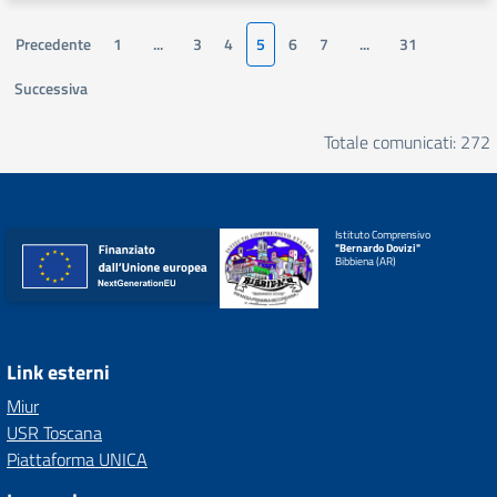
Precedente
1
...
3
4
5
6
7
...
31
Successiva
Totale comunicati: 272
Istituto Comprensivo
"Bernardo Dovizi"
Bibbiena (AR)
Link esterni
Miur
USR Toscana
Piattaforma UNICA