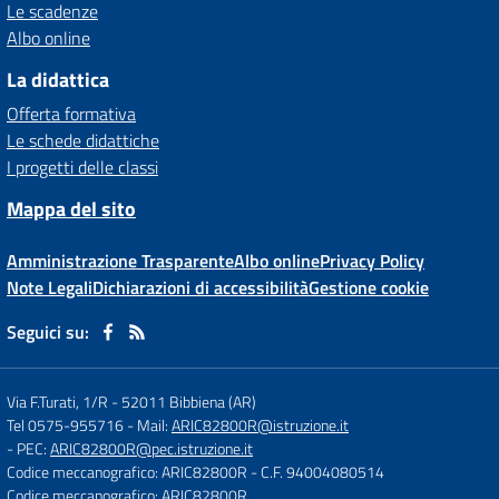
Le scadenze
Albo online
La didattica
Offerta formativa
Le schede didattiche
I progetti delle classi
Mappa del sito
Amministrazione Trasparente
Albo online
Privacy Policy
Note Legali
Dichiarazioni di accessibilità
Gestione cookie
Seguici su:
Via F.Turati, 1/R
-
52011 Bibbiena (AR)
Tel 0575-955716
- Mail:
ARIC82800R@istruzione.it
- PEC:
ARIC82800R@pec.istruzione.it
Codice meccanografico: ARIC82800R
- C.F. 94004080514
Codice meccanografico: ARIC82800R