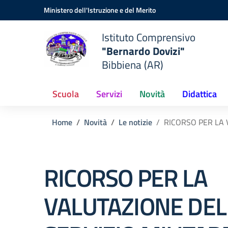
Vai ai contenuti
Vai al menu di navigazione
Vai al footer
Ministero dell'Istruzione e del Merito
Istituto Comprensivo
"Bernardo Dovizi"
Bibbiena (AR)
Scuola
Servizi
Novità
Didattica
Home
Novità
Le notizie
RICORSO PER LA 
RICORSO PER LA
VALUTAZIONE DEL