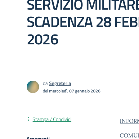
SERVIZIO MILITAR
SCADENZA 28 FEB
2026
da
Segreteria
del
mercoledì, 07 gennaio 2026
Stampa / Condividi
INFOR
COMUN
Argomenti