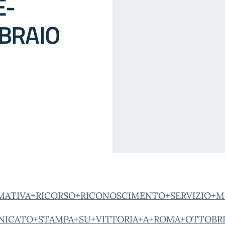
E-
BRAIO
MATIVA+RICORSO+RICONOSCIMENTO+SERVIZIO+MIL
ICATO+STAMPA+SU+VITTORIA+A+ROMA+OTTOBRE+