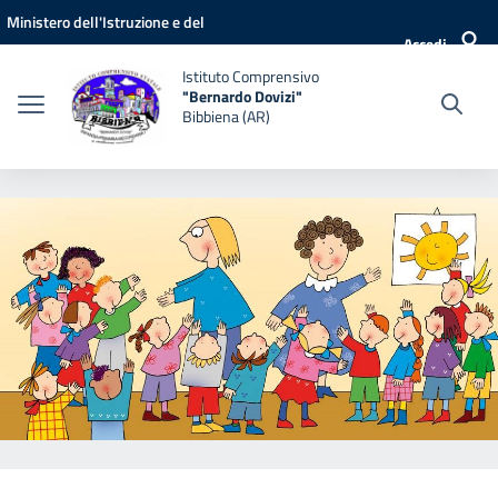
Vai ai contenuti
Vai al menu di navigazione
Vai al footer
Ministero dell'Istruzione e del
Accedi
Merito
Istituto Comprensivo
"Bernardo Dovizi"
Bibbiena (AR)