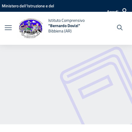
Vai ai contenuti
Vai al menu di navigazione
Vai al footer
Ministero dell'Istruzione e del
Accedi
Merito
Istituto Comprensivo
"Bernardo Dovizi"
Bibbiena (AR)