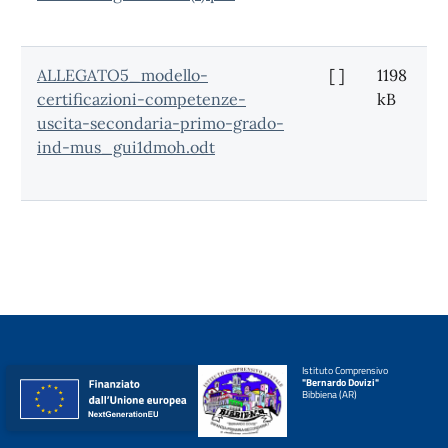
ALLEGATO5_modello-
[ ]
1198
certificazioni-competenze-
kB
uscita-secondaria-primo-grado-
ind-mus_gui1dmoh.odt
Istituto Comprensivo
"Bernardo Dovizi"
Bibbiena (AR)