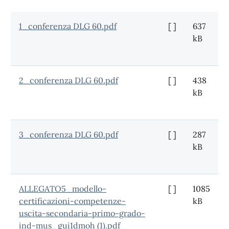
1_conferenza DLG 60.pdf
[ ]
637
kB
2_conferenza DLG 60.pdf
[ ]
438
kB
3_conferenza DLG 60.pdf
[ ]
287
kB
ALLEGATO5_modello-
[ ]
1085
certificazioni-competenze-
kB
uscita-secondaria-primo-grado-
ind-mus_gui1dmoh (1).pdf