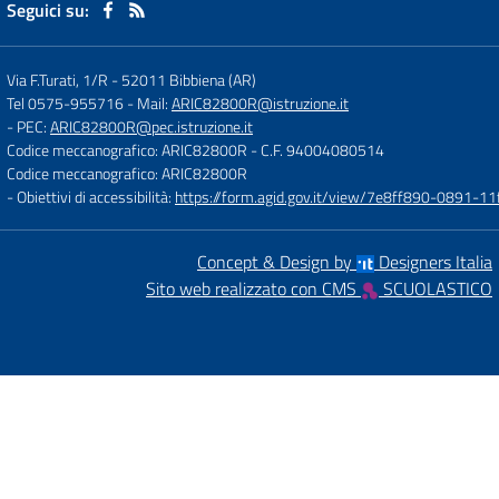
Seguici su:
Via F.Turati, 1/R
-
52011 Bibbiena (AR)
Tel 0575-955716
- Mail:
ARIC82800R@istruzione.it
- PEC:
ARIC82800R@pec.istruzione.it
Codice meccanografico: ARIC82800R
- C.F. 94004080514
Codice meccanografico: ARIC82800R
- Obiettivi di accessibilità:
https://form.agid.gov.it/view/7e8ff890-0891-
Concept & Design by
Designers Italia
Sito web realizzato con CMS
SCUOLASTICO