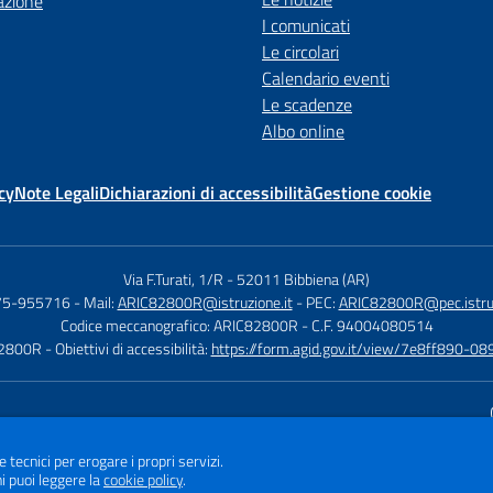
azione
I comunicati
Le circolari
Calendario eventi
Le scadenze
Albo online
cy
Note Legali
Dichiarazioni di accessibilità
Gestione cookie
Via F.Turati, 1/R
-
52011 Bibbiena (AR)
575-955716
- Mail:
ARIC82800R@istruzione.it
- PEC:
ARIC82800R@pec.istruz
Codice meccanografico: ARIC82800R
- C.F. 94004080514
82800R
- Obiettivi di accessibilità:
https://form.agid.gov.it/view/7e8ff890
Sito w
e tecnici per erogare i propri servizi.
i puoi leggere la
cookie policy
.