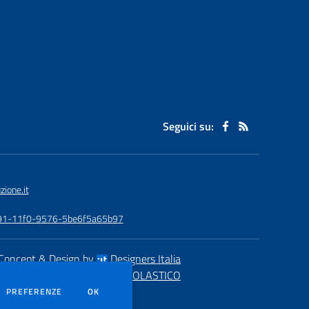
Seguici su:
ione.it
-0891-11f0-9576-5be6f5a65b97
Concept & Design by
Designers Italia
eb realizzato con CMS
SCUOLASTICO
DEI COOKIE
PREFERENZE
OK