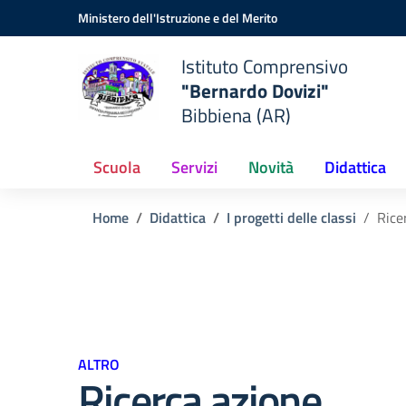
Vai ai contenuti
Vai al menu di navigazione
Vai al footer
Ministero dell'Istruzione e del Merito
Istituto Comprensivo
"Bernardo Dovizi"
Bibbiena (AR)
Scuola
Servizi
Novità
Didattica
Home
Didattica
I progetti delle classi
Rice
ALTRO
Ricerca azione