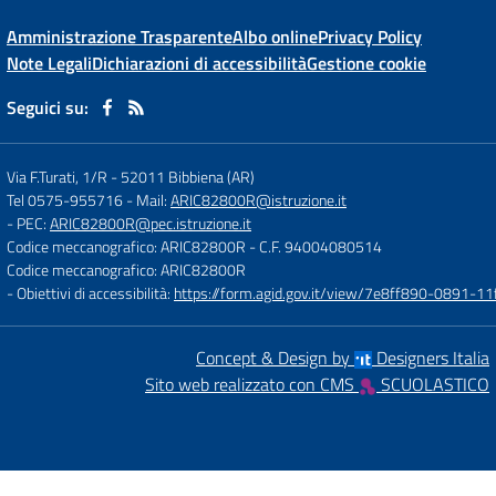
Amministrazione Trasparente
Albo online
Privacy Policy
Note Legali
Dichiarazioni di accessibilità
Gestione cookie
Seguici su:
Via F.Turati, 1/R
-
52011 Bibbiena (AR)
Tel 0575-955716
- Mail:
ARIC82800R@istruzione.it
- PEC:
ARIC82800R@pec.istruzione.it
Codice meccanografico: ARIC82800R
- C.F. 94004080514
Codice meccanografico: ARIC82800R
- Obiettivi di accessibilità:
https://form.agid.gov.it/view/7e8ff890-0891-
Concept & Design by
Designers Italia
Sito web realizzato con CMS
SCUOLASTICO